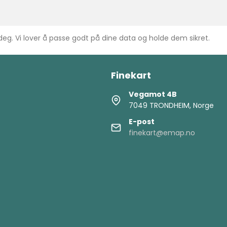
 deg. Vi lover å passe godt på dine data og holde dem sikret.
Finekart
Vegamot 4B
7049 TRONDHEIM, Norge
E-post
finekart@emap.no