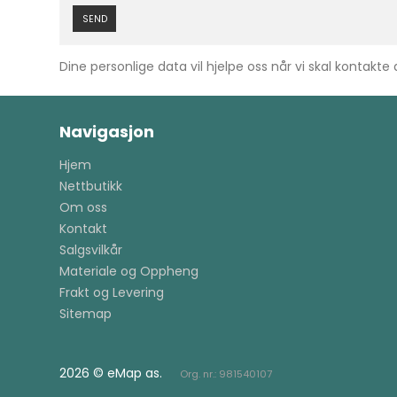
SEND
Dine personlige data vil hjelpe oss når vi skal kontakte
Navigasjon
Hjem
Nettbutikk
Om oss
Kontakt
Salgsvilkår
Materiale og Oppheng
Frakt og Levering
Sitemap
2026 © eMap as.
Org. nr.: 981540107