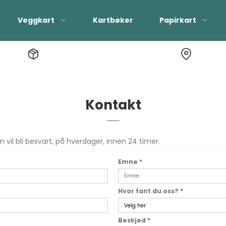
Veggkart
Kartbøker
Papirkart
Patterson Verdenskart
Kontakt
vil bli besvart, på hverdager, innen 24 timer.
Emne
*
Hvor fant du oss?
*
Beskjed
*