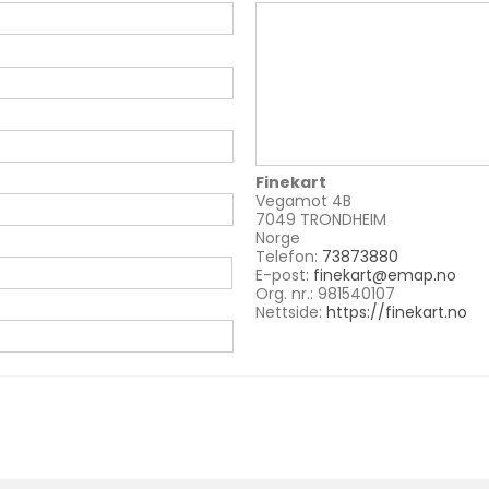
Finekart
Vegamot 4B
7049 TRONDHEIM
Norge
Telefon:
73873880
E-post:
finekart@emap.no
Org. nr.: 981540107
Nettside:
https://finekart.no