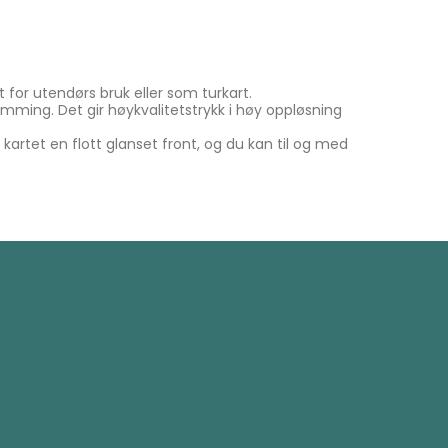
 for utendørs bruk eller som turkart.
amming. Det gir høykvalitetstrykk i høy oppløsning
artet en flott glanset front, og du kan til og med