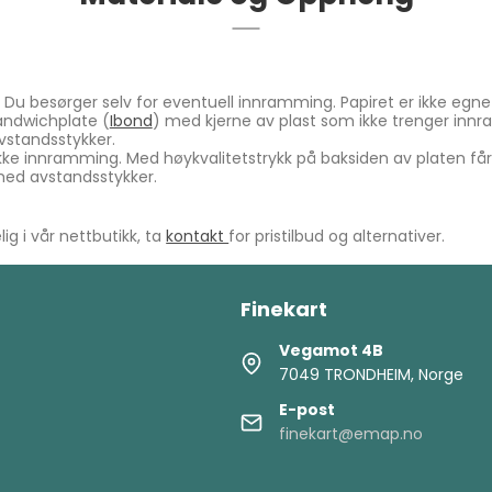
 Du besørger selv for eventuell innramming. Papiret er ikke egnet
andwichplate (
Ibond
) med kjerne av plast som ikke trenger innr
vstandsstykker.
kke innramming. Med høykvalitetstrykk på baksiden av platen får k
med avstandsstykker.
.
ig i vår nettbutikk, ta
kontakt
for pristilbud og alternativer.
Finekart
Vegamot 4B
7049 TRONDHEIM, Norge
E-post
finekart@emap.no