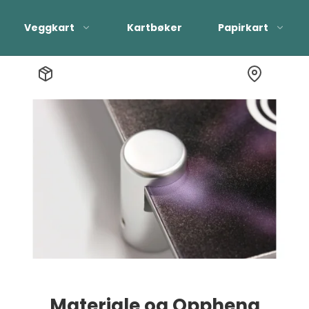
Veggkart
Kartbøker
Papirkart
Patterson Verdenskart
Materiale og Oppheng