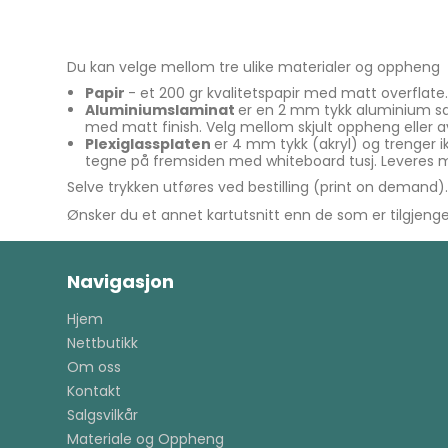
Du kan velge mellom tre ulike materialer og oppheng
Papir
- et 200 gr kvalitetspapir med matt overflate.
Aluminiumslaminat
er en 2 mm tykk aluminium s
med matt finish. Velg mellom skjult oppheng eller a
Plexiglassplaten
er 4 mm tykk (akryl) og trenger i
tegne på fremsiden med whiteboard tusj. Leveres 
Selve trykken utføres ved bestilling (print on demand)
Ønsker du et annet kartutsnitt enn de som er tilgjengel
Navigasjon
Hjem
Nettbutikk
Om oss
Kontakt
Salgsvilkår
Materiale og Oppheng