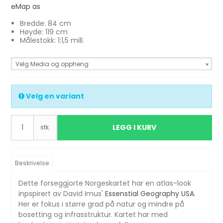
eMap as
Bredde: 84 cm
Høyde: 119 cm
Målestokk: 1:1,5 mill.
Velg Media og oppheng
Velg en variant
LEGG I KURV
stk.
Beskrivelse
Dette forseggjorte Norgeskartet har en atlas-look
inpspirert av David Imus'
Essenstial Geography USA
.
Her er fokus i større grad på natur og mindre på
bosetting og infrasstruktur. Kartet har med