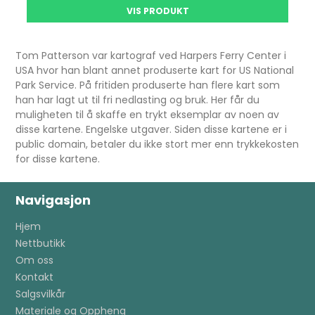
VIS PRODUKT
Tom Patterson var kartograf ved Harpers Ferry Center i
USA hvor han blant annet produserte kart for US National
Park Service. På fritiden produserte han flere kart som
han har lagt ut til fri nedlasting og bruk. Her får du
muligheten til å skaffe en trykt eksemplar av noen av
disse kartene. Engelske utgaver. Siden disse kartene er i
public domain, betaler du ikke stort mer enn trykkekosten
for disse kartene.
Navigasjon
Hjem
Nettbutikk
Om oss
Kontakt
Salgsvilkår
Materiale og Oppheng