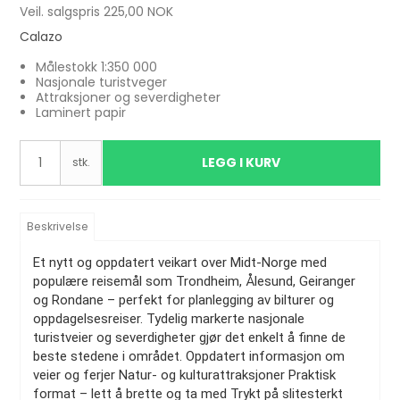
Veil. salgspris 225,00 NOK
Calazo
Målestokk 1:350 000
Nasjonale turistveger
Attraksjoner og severdigheter
Laminert papir
LEGG I KURV
stk.
Beskrivelse
Et nytt og oppdatert veikart over Midt-Norge med
populære reisemål som Trondheim, Ålesund, Geiranger
og Rondane – perfekt for planlegging av bilturer og
oppdagelsesreiser. Tydelig markerte nasjonale
turistveier og severdigheter gjør det enkelt å finne de
beste stedene i området. Oppdatert informasjon om
veier og ferjer Natur- og kulturattraksjoner Praktisk
format – lett å brette og ta med Trykt på slitesterkt