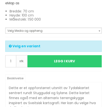
eMap as
Bredde: 70 cm
Høyde: 100 cm
Målestokk: 1:50 000
Velg Media og oppheng
Velg en variant
LEGG I KURV
stk.
Beskrivelse
Dette er et oppforstørret utsnitt av Tydalskartet
sentrert rundt Stuggudal og Sylane. Dette kartet
finnes også med en alternariv terrengskygge
inspirert av Sveitsisk kartografi. Her kan du velge hva