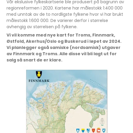
Vår ekslusive fylkeskartserie ble produsert på bagrunn av
regionreformen i 2020. Kartene har målestokk 1:400 000
med unntak av de to nordligste fylkene hvor vi har brukt
målestokk 1:600 000. De varierer derfor i størrelse
avhengig av størrelsen på fylkene.
Vi vil komme med nye kart for Troms, Finnmark,
Østfold, Akerhus/Oslo og Buskerud i løpet av 2024.
Vi planlegger også samiske (nordsamisk) utgaver
av Finnmark og Troms. Alle disse vil bli lagt ut for
salg så snart de er klare.