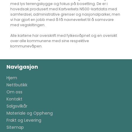
med lys terrengskygge og fokus på bosetting. De er i
hovedsak produsert med Kartverkets N500-kartdata med
samferdsel, administrative grenser og nasjonalparker, men
vi har gjort en jobb med å få navneverket til å samsvare
med vegskiltingen.
Alle kartene har overskrift med fylkesvåpnet og en oversikt
over alle kommunene med sine respektive
kommunevåpen.
Navigasjon
Hjem
Nettbutikk
Om oss
Kontakt
Salgsvilkår
Materiale og Oppheng
Frakt og Levering
Sitemap