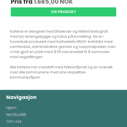
Pris fra
1.685,00 NOK
VIS PRODUKT
Kartene er designet med tiltalende og lettlest kartografi
med lys terrengskygge og fokus på bosetting. De er i
hovedsak produsert med Kartverkets N500-kartdata med
samferdsel, administrative grenser og nasjonalparker, men
vi har gjort en jobb med å få navneverket til å samsvare
med vegskiltingen.
Alle kartene har overskrift med fylkesvåpnet og en oversikt
over alle kommunene med sine respektive
kommunevåpen.
Navigasjon
Hjem
Nettbutikk
Om oss