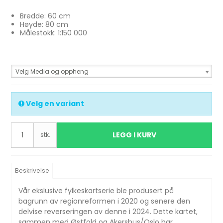
Bredde: 60 cm
Høyde: 80 cm
Målestokk: 1:150 000
Velg Media og oppheng
Velg en variant
LEGG I KURV
stk.
Beskrivelse
Vår ekslusive fylkeskartserie ble produsert på
bagrunn av regionreformen i 2020 og senere den
delvise reverseringen av denne i 2024. Dette kartet,
sammen med Østfold og Akershus/Oslo har