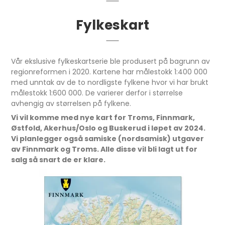
Fylkeskart
Vår ekslusive fylkeskartserie ble produsert på bagrunn av
regionreformen i 2020. Kartene har målestokk 1:400 000
med unntak av de to nordligste fylkene hvor vi har brukt
målestokk 1:600 000. De varierer derfor i størrelse
avhengig av størrelsen på fylkene.
Vi vil komme med nye kart for Troms, Finnmark,
Østfold, Akerhus/Oslo og Buskerud i løpet av 2024.
Vi planlegger også samiske (nordsamisk) utgaver
av Finnmark og Troms. Alle disse vil bli lagt ut for
salg så snart de er klare.