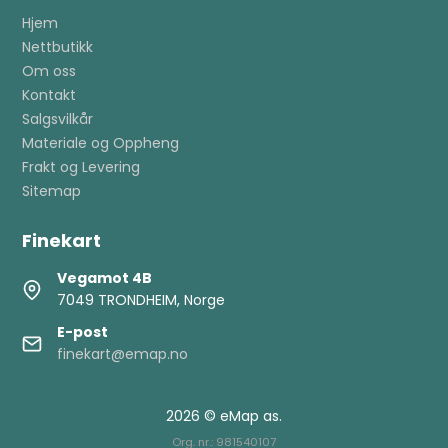
Hjem
Nettbutikk
Om oss
Kontakt
Salgsvilkår
Materiale og Oppheng
Frakt og Levering
Sitemap
Finekart
Vegamot 4B
7049 TRONDHEIM, Norge
E-post
finekart@emap.no
2026 © eMap as.
Org. nr.: 981540107